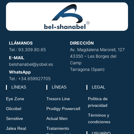
LLÁMANOS
DIRECCIÓN
​
Tel.: 93.309.80.65
Av. Magdalena Marorell, 127
43350 – Les Borges del
E-MAIL
Camp
belshanabel@yobel.es
Tarragona (Spain)
WhatsApp
Tel.: +34.659927705
LÍNEAS
LÍNEAS
LEGAL
Eye Zone
Tresors Line
Política de
privacidad
Glicobel
Prodigy Powercell
Términos y
Sensitive
Actual Men
condiciones
Jalea Real
Tratamiento
USUARIO