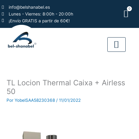
Ir
info@belshanabel.es
0
al
Car
Lunes - Viernes: 8:00h - 20:00h
contenido
¡Envío GRATIS a partir de 60€!
QUIÉNES SOMO
TL Locion Thermal Caixa + Airless
50
Por
YobelSAA58230368
/
11/01/2022