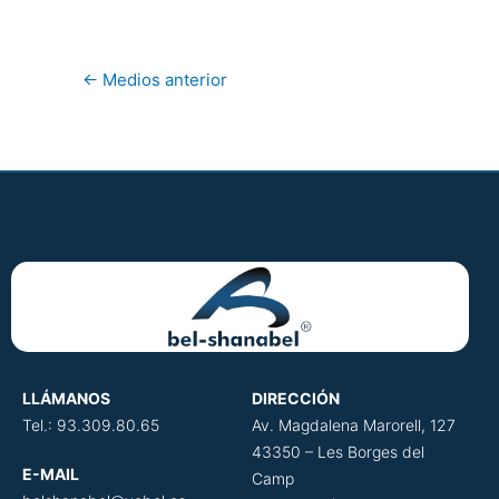
←
Medios anterior
LLÁMANOS
DIRECCIÓN
​
Tel.: 93.309.80.65
Av. Magdalena Marorell, 127
43350 – Les Borges del
E-MAIL
Camp