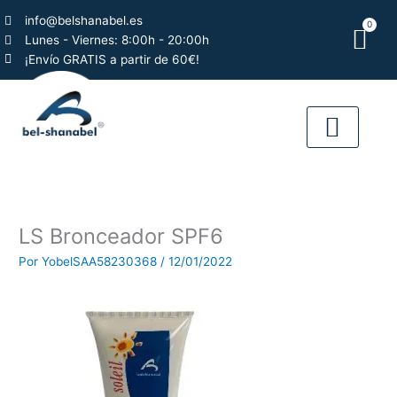
Ir
info@belshanabel.es
0
al
Car
Lunes - Viernes: 8:00h - 20:00h
contenido
¡Envío GRATIS a partir de 60€!
QUIÉNES SOMO
LS Bronceador SPF6
Por
YobelSAA58230368
/
12/01/2022