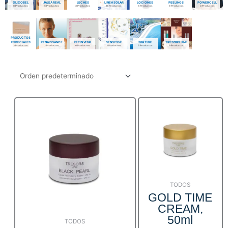
GLICOBEL
JALEA REAL
LECHES
LINEA SOLAR
LOCIONES
PEELINGS
POWERCELL
8 Productos
5 Productos
3 Productos
14 Productos
4 Productos
6 Productos
3 Productos
PRODUCTOS
ESPECIALES
RENAISSANCE
RETIN VITAL
SENSITIVE
SPA TIME
TRESORS LINE
3 Productos
2 Productos
6 Productos
3 Productos
5 Productos
9 Productos
TODOS
GOLD TIME
CREAM,
50ml
TODOS