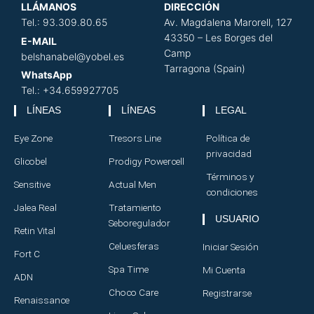
LLÁMANOS
DIRECCIÓN
​
Tel.: 93.309.80.65
Av. Magdalena Marorell, 127
43350 – Les Borges del
E-MAIL
Camp
belshanabel@yobel.es
Tarragona (Spain)
WhatsApp
Tel.: +34.659927705
LÍNEAS
LÍNEAS
LEGAL
Eye Zone
Tresors Line
Política de
privacidad
Glicobel
Prodigy Powercell
Términos y
Sensitive
Actual Men
condiciones
Jalea Real
Tratamiento
USUARIO
Seboregulador
Retin Vital
Celuesferas
Iniciar Sesión
Fort C
Spa Time
Mi Cuenta
ADN
Choco Care
Registrarse
Renaissance