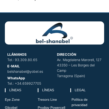
LLÁMANOS
DIRECCIÓN
​
Tel.: 93.309.80.65
Av. Magdalena Marorell, 127
43350 – Les Borges del
E-MAIL
Camp
belshanabel@yobel.es
Tarragona (Spain)
WhatsApp
Tel.: +34.659927705
LÍNEAS
LÍNEAS
LEGAL
Eye Zone
Tresors Line
Política de
privacidad
Glicobel
Prodigy Powercell