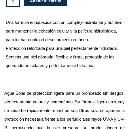
Añadir al carrito
SOLAR
SPF-
30,
Una fórmula enriquecida con un complejo hidratante y nutritivo
400ml
cantidad
para mantener la cohesión celular y la película hidrolipídica,
para luchar contra el desecamiento cutáneo.
Protección reforzada para una piel perfectamente hidratada.
Sentirás una piel cómoda, flexible y firme, protegida de las
quemaduras solares y perfectamente hidratada.
Agua Solar de protección ligera para un bronceado sin riesgos,
perfectamente natural y homogéneo. Su fórmula ligera en spray
se absorbe rápidamente, mientras sus filtros solares aportan la
protección necesaria frente a los perjudiciales rayos UV-A y UV-
B, permitiendo que la piel preserve su grado idóneo de