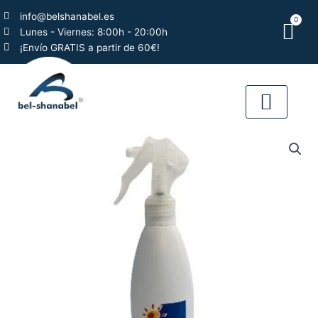
Ir
info@belshanabel.es
0
al
Car
Lunes - Viernes: 8:00h - 20:00h
contenido
¡Envío GRATIS a partir de 60€!
QUIÉNES SOMO