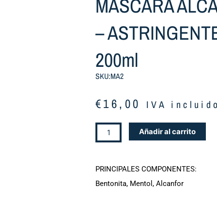
MASCARA ALC
– ASTRINGENTE
200ml
SKU:MA2
€
16,00
IVA incluid
MASCARA
Añadir al carrito
ALCANFORADA
-
ASTRINGENTE,
PRINCIPALES COMPONENTES:
200ml
Bentonita, Mentol, Alcanfor
cantidad