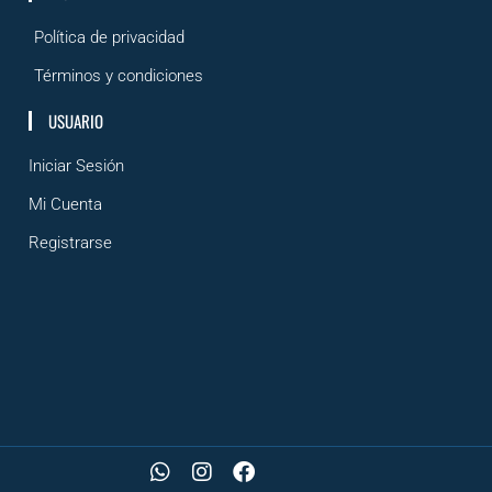
Política de privacidad
Términos y condiciones
USUARIO
Iniciar Sesión
Mi Cuenta
Registrarse
W
I
F
h
n
a