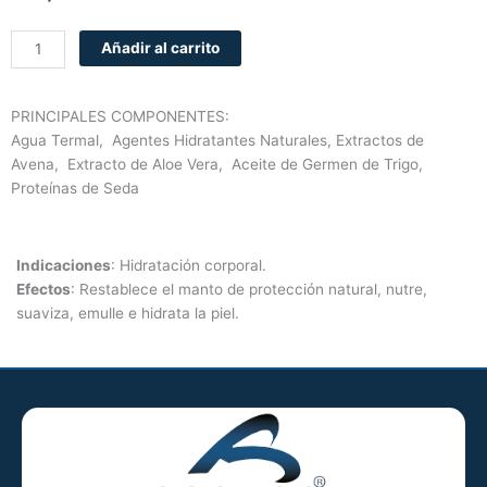
LECHE
Añadir al carrito
CORPORAL
SPA,
500ml
PRINCIPALES COMPONENTES:
cantidad
Agua Termal, Agentes Hidratantes Naturales, Extractos de
Avena, Extracto de Aloe Vera, Aceite de Germen de Trigo,
Proteínas de Seda
Indicaciones
: Hidratación corporal.
Efectos
: Restablece el manto de protección natural, nutre,
suaviza, emulle e hidrata la piel.