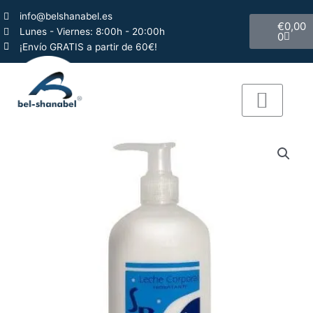
Ir
info@belshanabel.es
Carrito
al
€
0,00
Lunes - Viernes: 8:00h - 20:00h
0
contenido
¡Envío GRATIS a partir de 60€!
QUIÉNES SOMOS