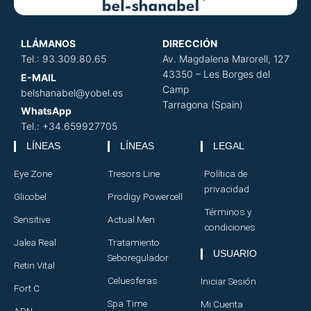
LLÁMANOS
DIRECCIÓN
​
Tel.: 93.309.80.65
Av. Magdalena Marorell, 127
43350 – Les Borges del
E-MAIL
Camp
belshanabel@yobel.es
Tarragona (Spain)
WhatsApp
Tel.: +34.659927705
LÍNEAS
LÍNEAS
LEGAL
Eye Zone
Tresors Line
Política de
privacidad
Glicobel
Prodigy Powercell
Términos y
Sensitive
Actual Men
condiciones
Jalea Real
Tratamiento
USUARIO
Seboregulador
Retin Vital
Celuesferas
Iniciar Sesión
Fort C
Spa Time
Mi Cuenta
ADN