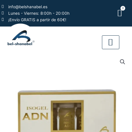
Ir
info@belshanabel.es
0
al
Car
Lunes - Viernes: 8:00h - 20:00h
contenido
¡Envío GRATIS a partir de 60€!
QUIÉNES SOMO