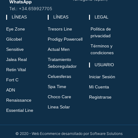
WhatsApp
Tel.: +34.659927705
LÍNEAS
LÍNEAS
LEGAL
Eye Zone
Tresors Line
Política de
privacidad
Glicobel
Prodigy Powercell
Términos y
Sensitive
Actual Men
condiciones
Jalea Real
Tratamiento
USUARIO
Seboregulador
Retin Vital
Celuesferas
Iniciar Sesión
Fort C
Spa Time
Mi Cuenta
ADN
Choco Care
Registrarse
Renaissance
Linea Solar
Essential Line
© 2020 - Web Ecommerce desarrollado por Software Solutions​