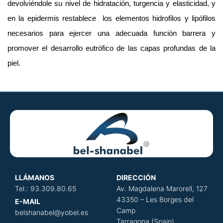
devolviéndole su nivel de hidratación, turgencia y elasticidad, y
en la epidermis restablece los elementos hidrofilos y lipófilos
necesarios para ejercer una adecuada función barrera y
promover el desarrollo eutrófico de las capas profundas de la
piel.
LLÁMANOS
DIRECCIÓN
​
Tel.: 93.309.80.65
Av. Magdalena Marorell, 127
43350 – Les Borges del
E-MAIL
Camp
belshanabel@yobel.es
Tarragona (Spain)