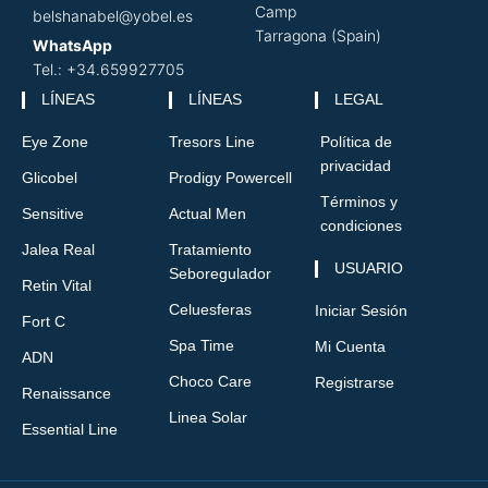
Camp
belshanabel@yobel.es
Tarragona (Spain)
WhatsApp
Tel.: +34.659927705
LÍNEAS
LÍNEAS
LEGAL
Eye Zone
Tresors Line
Política de
privacidad
Glicobel
Prodigy Powercell
Términos y
Sensitive
Actual Men
condiciones
Jalea Real
Tratamiento
USUARIO
Seboregulador
Retin Vital
Celuesferas
Iniciar Sesión
Fort C
Spa Time
Mi Cuenta
ADN
Choco Care
Registrarse
Renaissance
Linea Solar
Essential Line