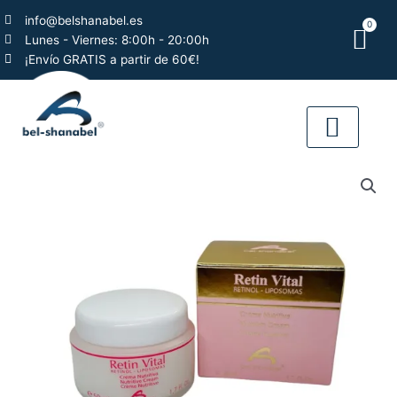
Ir
info@belshanabel.es
0
al
Car
Lunes - Viernes: 8:00h - 20:00h
contenido
¡Envío GRATIS a partir de 60€!
QUIÉNES SOMO