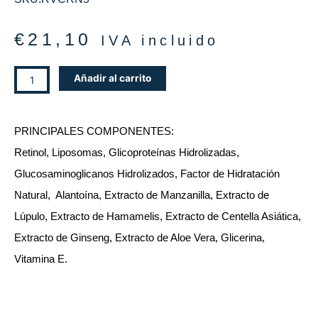
€
21,10
IVA incluido
CREMA
Añadir al carrito
NUTRITIVA
RETIN
VITAL,
PRINCIPALES COMPONENTES:
50ml
cantidad
Retinol, Liposomas, Glicoproteínas Hidrolizadas,
Glucosaminoglicanos Hidrolizados, Factor de Hidratación
Natural, Alantoína, Extracto de Manzanilla, Extracto de
Lúpulo, Extracto de Hamamelis, Extracto de Centella Asiática,
Extracto de Ginseng, Extracto de Aloe Vera, Glicerina,
Vitamina E.