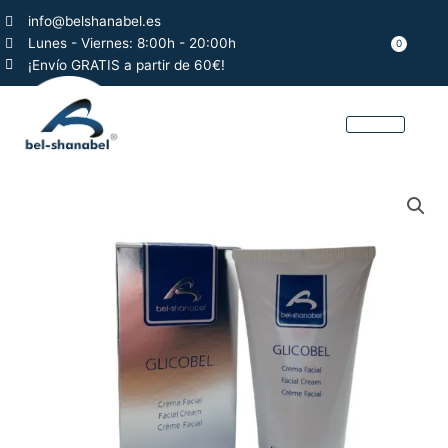
Ir
info@belshanabel.es
al
Lunes - Viernes: 8:00h - 20:00h
0
Car
contenido
¡Envío GRATIS a partir de 60€!
QUIÉNES SOMO