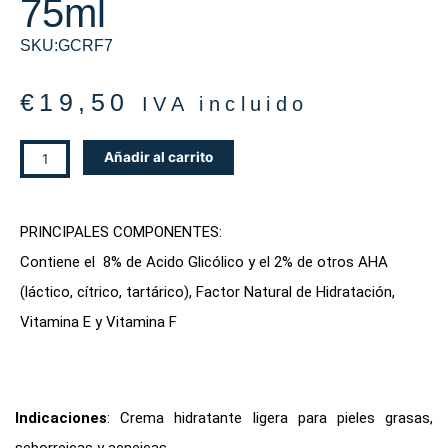
75ml
SKU:GCRF7
€
19,50
IVA incluido
CREMA
Añadir al carrito
FACIAL
GLICOBEL,
75ml
PRINCIPALES COMPONENTES:
cantidad
Contiene el 8% de Acido Glicólico y el 2% de otros AHA
(láctico, cítrico, tartárico), Factor Natural de Hidratación,
Vitamina E y Vitamina F
Indicaciones
: Crema hidratante ligera para pieles grasas,
seborreicas y acneicas