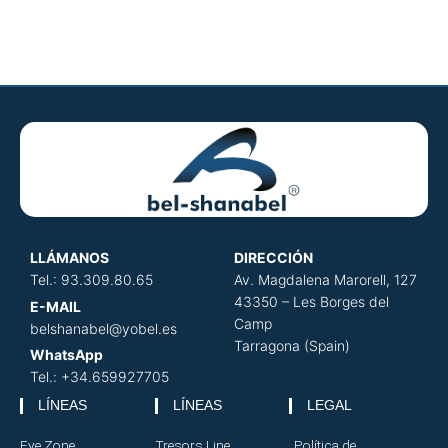
LLÁMANOS
DIRECCIÓN
​
Tel.: 93.309.80.65
Av. Magdalena Marorell, 127
43350 – Les Borges del
E-MAIL
Camp
belshanabel@yobel.es
Tarragona (Spain)
WhatsApp
Tel.: +34.659927705
LÍNEAS
LÍNEAS
LEGAL
Eye Zone
Tresors Line
Política de