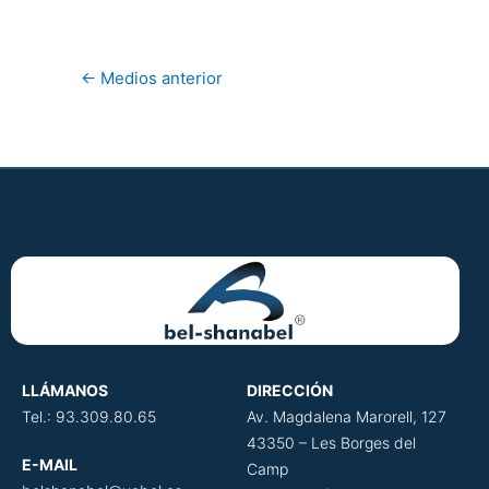
←
Medios anterior
LLÁMANOS
DIRECCIÓN
​
Tel.: 93.309.80.65
Av. Magdalena Marorell, 127
43350 – Les Borges del
E-MAIL
Camp