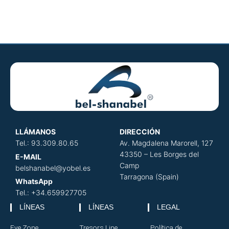
LLÁMANOS
DIRECCIÓN
​
Tel.: 93.309.80.65
Av. Magdalena Marorell, 127
43350 – Les Borges del
E-MAIL
Camp
belshanabel@yobel.es
Tarragona (Spain)
WhatsApp
Tel.: +34.659927705
LÍNEAS
LÍNEAS
LEGAL
Eye Zone
Tresors Line
Política de