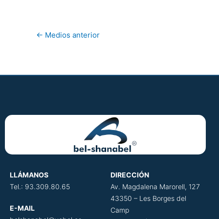
←
Medios anterior
LLÁMANOS
DIRECCIÓN
​
Tel.: 93.309.80.65
Av. Magdalena Marorell, 127
43350 – Les Borges del
E-MAIL
Camp