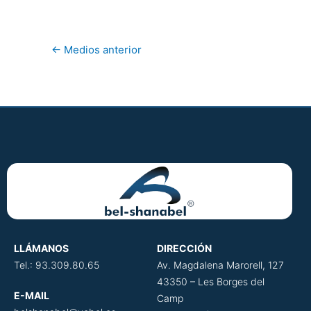
←
Medios anterior
LLÁMANOS
DIRECCIÓN
​
Tel.: 93.309.80.65
Av. Magdalena Marorell, 127
43350 – Les Borges del
E-MAIL
Camp